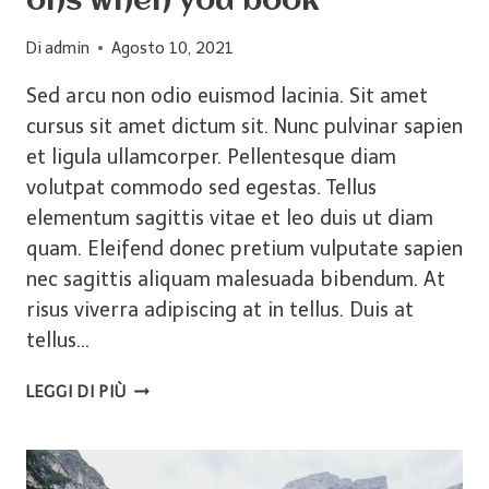
ons when you book
Di
admin
Agosto 10, 2021
Sed arcu non odio euismod lacinia. Sit amet
cursus sit amet dictum sit. Nunc pulvinar sapien
et ligula ullamcorper. Pellentesque diam
volutpat commodo sed egestas. Tellus
elementum sagittis vitae et leo duis ut diam
quam. Eleifend donec pretium vulputate sapien
nec sagittis aliquam malesuada bibendum. At
risus viverra adipiscing at in tellus. Duis at
tellus…
5
LEGGI DI PIÙ
REASONS
TO
CONSIDER
ADD-