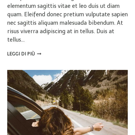
elementum sagittis vitae et leo duis ut diam
quam. Eleifend donec pretium vulputate sapien
nec sagittis aliquam malesuada bibendum. At
risus viverra adipiscing at in tellus. Duis at
tellus…
CAMPING
LEGGI DI PIÙ
ETIQUETTE:
A
GUIDE
TO
BEING
THE
BEST
CAMPER