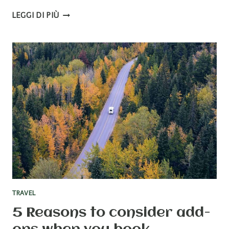
6
LEGGI DI PIÙ
TIPS
FOR
YOUR
FAMILY
CAMPING
TRIP
TRAVEL
5 Reasons to consider add-