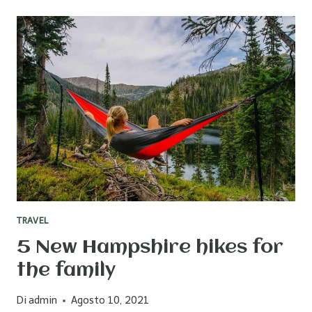
WHY
FALL
CAMPING
IS
THE
BEST
TRAVEL
5 New Hampshire hikes for
the family
Di
admin
Agosto 10, 2021