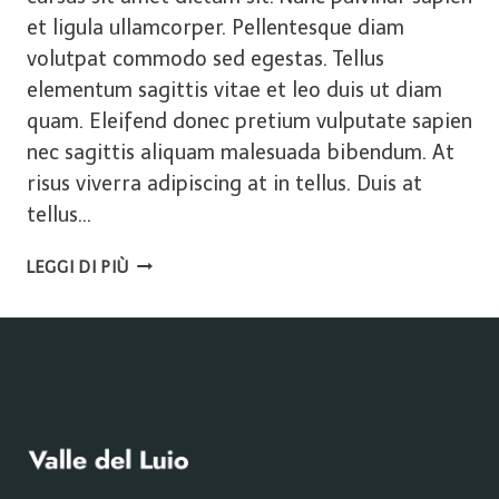
et ligula ullamcorper. Pellentesque diam
volutpat commodo sed egestas. Tellus
elementum sagittis vitae et leo duis ut diam
quam. Eleifend donec pretium vulputate sapien
nec sagittis aliquam malesuada bibendum. At
risus viverra adipiscing at in tellus. Duis at
tellus…
5
LEGGI DI PIÙ
BEST
THINGS
TO
DO
IN
THE
MT.
WASHINGTON
VALLEY