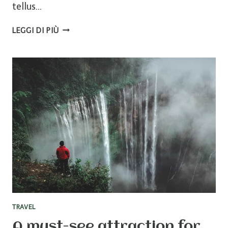
tellus…
5
LEGGI DI PIÙ
DO’S
AND
DON’TS
OF
CAMPING
WITH
DOGS
TRAVEL
A must-see attraction for