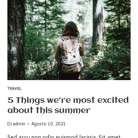
ATTRACTION
FOR
YOUR
NEXT
VISIT!
TRAVEL
5 Things we’re most excited
about this summer
Di
admin
Agosto 10, 2021
Sed arcu non odio euismod lacinia. Sit amet