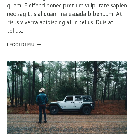
quam. Eleifend donec pretium vulputate sapien
nec sagittis aliquam malesuada bibendum. At
risus viverra adipiscing at in tellus. Duis at
tellus…
TIPS
LEGGI DI PIÙ
&
TRICKS
FOR
THE
FIRST
TIME
CAMPER