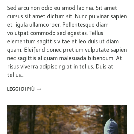
Sed arcu non odio euismod lacinia. Sit amet
cursus sit amet dictum sit. Nunc pulvinar sapien
et ligula ullamcorper. Pellentesque diam
volutpat commodo sed egestas. Tellus
elementum sagittis vitae et leo duis ut diam
quam. Eleifend donec pretium vulputate sapien
nec sagittis aliquam malesuada bibendum. At
risus viverra adipiscing at in tellus. Duis at
tellus…
5
LEGGI DI PIÙ
NEW
HAMPSHIRE
HIKES
FOR
THE
FAMILY