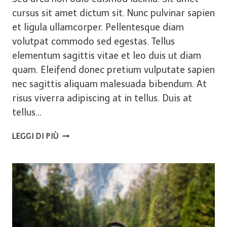
cursus sit amet dictum sit. Nunc pulvinar sapien
et ligula ullamcorper. Pellentesque diam
volutpat commodo sed egestas. Tellus
elementum sagittis vitae et leo duis ut diam
quam. Eleifend donec pretium vulputate sapien
nec sagittis aliquam malesuada bibendum. At
risus viverra adipiscing at in tellus. Duis at
tellus…
5
LEGGI DI PIÙ
THINGS
WE’RE
MOST
EXCITED
ABOUT
THIS
SUMMER